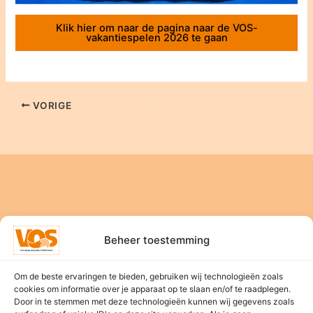
Klik hier om naar de pagina naar de VOS-
vakantiespelen 2026 te gaan
VORIGE
Beheer toestemming
Home
Om de beste ervaringen te bieden, gebruiken wij technologieën zoals
Nieuws
cookies om informatie over je apparaat op te slaan en/of te raadplegen.
Bestuur
Door in te stemmen met deze technologieën kunnen wij gegevens zoals