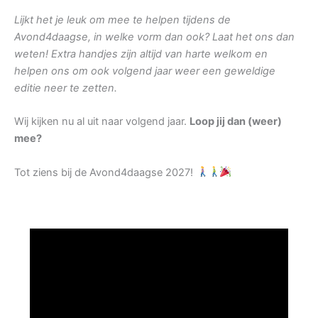
Lijkt het je leuk om mee te helpen tijdens de
Avond4daagse, in welke vorm dan ook? Laat het ons dan
weten! Extra handjes zijn altijd van harte welkom en
helpen ons om ook volgend jaar weer een geweldige
editie neer te zetten.
Wij kijken nu al uit naar volgend jaar.
Loop jij dan (weer)
mee?
Tot ziens bij de Avond4daagse 2027!