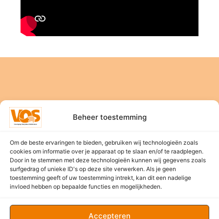
Beheer toestemming
Home
Om de beste ervaringen te bieden, gebruiken wij technologieën zoals
Nieuws
cookies om informatie over je apparaat op te slaan en/of te raadplegen.
Bestuur
Door in te stemmen met deze technologieën kunnen wij gegevens zoals
surfgedrag of unieke ID's op deze site verwerken. Als je geen
Evenementen
toestemming geeft of uw toestemming intrekt, kan dit een nadelige
Sponsors
invloed hebben op bepaalde functies en mogelijkheden.
Contact
Accepteren