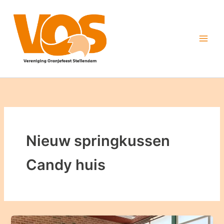
Ga
naar
de
inhoud
Nieuw springkussen
Candy huis