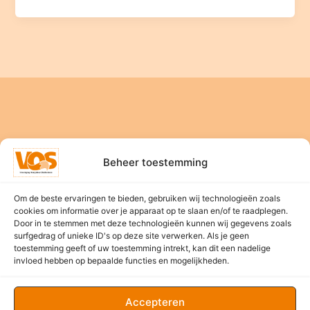
Beheer toestemming
Home
Om de beste ervaringen te bieden, gebruiken wij technologieën zoals
Nieuws
cookies om informatie over je apparaat op te slaan en/of te raadplegen.
Bestuur
Door in te stemmen met deze technologieën kunnen wij gegevens zoals
surfgedrag of unieke ID's op deze site verwerken. Als je geen
Evenementen
toestemming geeft of uw toestemming intrekt, kan dit een nadelige
Sponsors
invloed hebben op bepaalde functies en mogelijkheden.
Contact
Accepteren