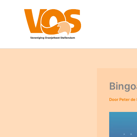
Ga
naar
de
inhoud
Bingo
Door
Peter de 