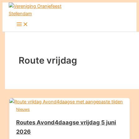
Ga
naar
de
inhoud
Route vrijdag
Nieuws
Routes Avond4daagse vrijdag 5 juni
2026