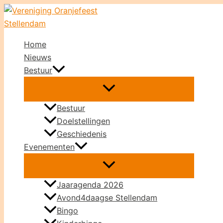
Ga
naar
de
Home
inhoud
Nieuws
Bestuur
Bestuur
Doelstellingen
Geschiedenis
Evenementen
Jaaragenda 2026
Avond4daagse Stellendam
Bingo