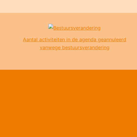
Aantal activiteiten in de agenda geannuleerd
vanwege bestuursverandering